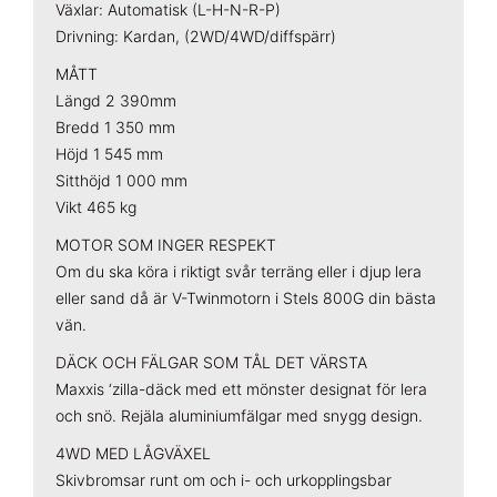
Växlar: Automatisk (L-H-N-R-P)
Drivning: Kardan, (2WD/4WD/diffspärr)
MÅTT
Längd 2 390mm
Bredd 1 350 mm
Höjd 1 545 mm
Sitthöjd 1 000 mm
Vikt 465 kg
MOTOR SOM INGER RESPEKT
Om du ska köra i riktigt svår terräng eller i djup lera
eller sand då är V-Twinmotorn i Stels 800G din bästa
vän.
DÄCK OCH FÄLGAR SOM TÅL DET VÄRSTA
Maxxis ‘zilla-däck med ett mönster designat för lera
och snö. Rejäla aluminiumfälgar med snygg design.
4WD MED LÅGVÄXEL
Skivbromsar runt om och i- och urkopplingsbar