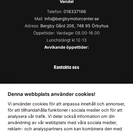
Vendel
Telefon:
018337166
Mail:
info@bergbymotorcenter.se
Adress:
Bergby Gård 206, 748 95 Örbyhus
Öppettider: Vardagar 08.00-16.00
Lunchstängt kl 12-13
Avvikande öppettider:
Kontakta oss
Uppsala
Denna webbplats använder cookies!
Telefon:
018337166
Vi använder
cookies
för att anpassa innehåll och annonser,
Mail:
info@bergbymotorcenter.se
för att tillhandahålla funktioner i sociala medier och för att
analysera vår trafik. Vi delar också information om din
Adress:
Fullerö 123, 755 94 Uppsala
användning av vår webbplats med våra sociala medier,
Öppettider: Vardagar 08.00-17.00
reklam- och analyspartners som kan kombinera den med
Lördag 10.00-14.00