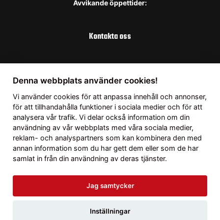
Avvikande öppettider:
Kontakta oss
Uppsala
Denna webbplats använder cookies!
Telefon:
018337166
Vi använder
cookies
för att anpassa innehåll och annonser,
Mail:
info@bergbymotorcenter.se
för att tillhandahålla funktioner i sociala medier och för att
analysera vår trafik. Vi delar också information om din
Adress:
Fullerö 123, 755 94 Uppsala
användning av vår webbplats med våra sociala medier,
Öppettider: Vardagar 08.00-17.00
reklam- och analyspartners som kan kombinera den med
Lördag 10.00-14.00
annan information som du har gett dem eller som de har
Avvikande öppettider:
samlat in från din användning av deras tjänster.
Jag samtycker
Inställningar
© Copyright 2026 Bergby Motorcenter AB |
Webbyrån Gimlit