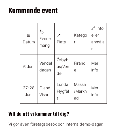
Kommande event
🔗 Info
🏷️
📅
📍
Katego
eller
Evene
Datum
Plats
ri
anmäla
mang
n
Örbyh
Vendel
Firand
Mer
6 Juni
us/Ven
dagen
e
info
del
Lunda
Mässa
27-28
Oland
Mer
Flygfäl
/Markn
Juni
Visar
info
t
ad
Vill du att vi kommer till dig?
Vi gör även företagsbesök och interna demo-dagar.