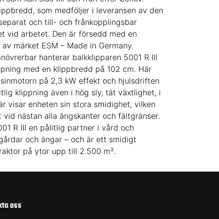
ippbredd, som medföljer i leveransen av den
separat och till- och frånkopplingsbar
het vid arbetet. Den är försedd med en
iv av märket ESM – Made in Germany.
övrerbar hanterar balkklipparen 5001 R III
lippning med en klippbredd på 102 cm. Här
nsinmotorn på 2,3 kW effekt och hjulsdriften
lig klippning även i hög sly, tät växtlighet, i
är visar enheten sin stora smidighet, vilken
t vid nästan alla ängskanter och fältgränser.
1 R III en pålitlig partner i vård och
gårdar och ängar – och är ett smidigt
traktor på ytor upp till 2.500 m².
kta oss