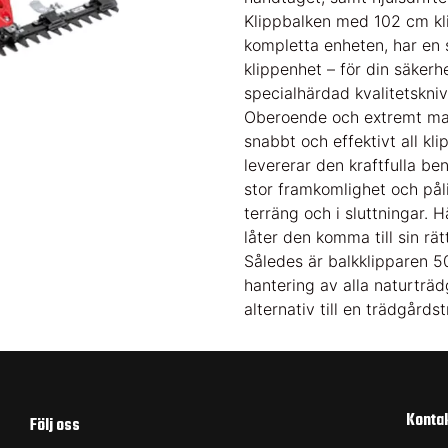
Klippbalken med 102 cm kl
kompletta enheten, har en 
klippenhet – för din säker
specialhärdad kvalitetskn
Oberoende och extremt man
snabbt och effektivt all k
levererar den kraftfulla be
stor framkomlighet och pålit
terräng och i sluttningar. H
låter den komma till sin rät
Således är balkklipparen 500
hantering av alla naturträd
alternativ till en trädgårds
Konta
Följ oss