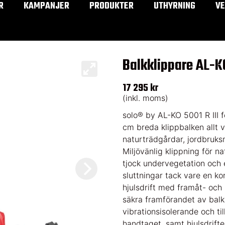
R
KAMPANJER
PRODUKTER
UTHYRNING
V
Balkklippare AL-KO
17 295 kr
(inkl. moms)
solo® by AL-KO 5001 R III 
cm breda klippbalken allt v
naturträdgårdar, jordbruks
Miljövänlig klippning för n
tjock undervegetation och e
sluttningar tack vare en ko
hjulsdrift med framåt- och
säkra framförandet av balk
vibrationsisolerande och t
handtaget, samt hjulsdrifte