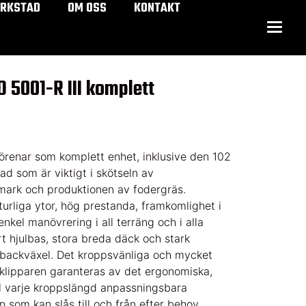
ERKSTAD
OM OSS
KONTAKT
 5001-R III komplett
förenar som komplett enhet, inklusive den 102
ad som är viktigt i skötseln av
mark och produktionen av fodergräs.
aturliga ytor, hög prestanda, framkomlighet i
nkel manövrering i all terräng och i alla
rt hjulbas, stora breda däck och stark
 backväxel. Det kroppsvänliga och mycket
klipparen garanteras av det ergonomiska,
ill varje kroppslängd anpassningsbara
n som kan slås till och från efter behov.