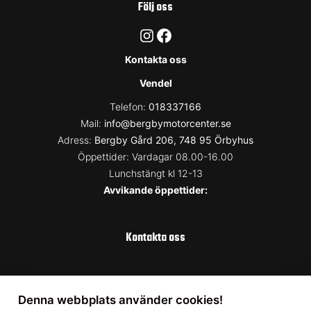
Följ oss
Instagram
Facebook
Kontakta oss
Vendel
Telefon:
018337166
Mail:
info@bergbymotorcenter.se
Adress:
Bergby Gård 206, 748 95 Örbyhus
Öppettider: Vardagar 08.00-16.00
Lunchstängt kl 12-13
Avvikande öppettider:
Kontakta oss
Uppsala
Denna webbplats använder cookies!
Telefon:
018337166