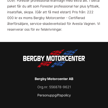
009): Forester professional kranvagn med extra allt. I detta
paket får du allt som Forester professional har plus lyftbalk,
insatsflak, skopa. (Går att få med elstart) Pris från: 222
000 kr ex moms Bergby Motorcenter - Certifierad
återförsäljare, service-skadeverkstad för Avesta Vagnen. Vi
reserverar oss för ev felskrivningar.
Bergby Motorcenter AB
Org.nr:
556878-9621
Personuppgiftspolicy