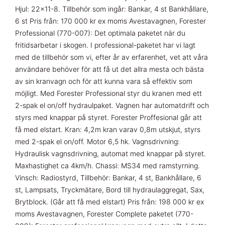
Hjul: 22×11-8. Tillbehör som ingår: Bankar, 4 st Bankhållare,
6 st Pris från: 170 000 kr ex moms Avestavagnen, Forester
Professional (770-007): Det optimala paketet när du
fritidsarbetar i skogen. I professional-paketet har vi lagt
med de tillbehör som vi, efter år av erfarenhet, vet att våra
användare behöver för att få ut det allra mesta och bästa
av sin kranvagn och för att kunna vara så effektiv som
möjligt. Med Forester Professional styr du kranen med ett
2-spak el on/off hydraulpaket. Vagnen har automatdrift och
styrs med knappar på styret. Forester Proffesional går att
få med elstart. Kran: 4,2m kran varav 0,8m utskjut, styrs
med 2-spak el on/off. Motor 6,5 hk. Vagnsdrivning:
Hydraulisk vagnsdrivning, automat med knappar på styret.
Maxhastighet ca 4km/h. Chassi: MS34 med ramstyrning.
Vinsch: Radiostyrd, Tillbehör: Bankar, 4 st, Bankhållare, 6
st, Lampsats, Tryckmätare, Bord till hydraulaggregat, Sax,
Brytblock. (Går att få med elstart) Pris från: 198 000 kr ex
moms Avestavagnen, Forester Complete paketet (770-