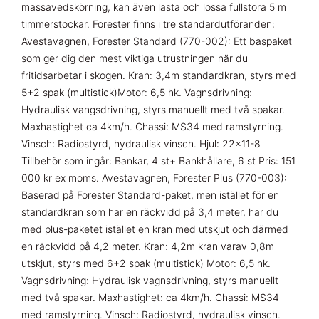
massavedskörning, kan även lasta och lossa fullstora 5 m
timmerstockar. Forester finns i tre standardutföranden:
Avestavagnen, Forester Standard (770-002): Ett baspaket
som ger dig den mest viktiga utrustningen när du
fritidsarbetar i skogen. Kran: 3,4m standardkran, styrs med
5+2 spak (multistick)Motor: 6,5 hk. Vagnsdrivning:
Hydraulisk vangsdrivning, styrs manuellt med två spakar.
Maxhastighet ca 4km/h. Chassi: MS34 med ramstyrning.
Vinsch: Radiostyrd, hydraulisk vinsch. Hjul: 22×11-8
Tillbehör som ingår: Bankar, 4 st+ Bankhållare, 6 st Pris: 151
000 kr ex moms. Avestavagnen, Forester Plus (770-003):
Baserad på Forester Standard-paket, men istället för en
standardkran som har en räckvidd på 3,4 meter, har du
med plus-paketet istället en kran med utskjut och därmed
en räckvidd på 4,2 meter. Kran: 4,2m kran varav 0,8m
utskjut, styrs med 6+2 spak (multistick) Motor: 6,5 hk.
Vagnsdrivning: Hydraulisk vagnsdrivning, styrs manuellt
med två spakar. Maxhastighet: ca 4km/h. Chassi: MS34
med ramstyrning. Vinsch: Radiostyrd, hydraulisk vinsch.