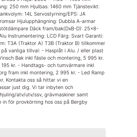
ång: 250 mm Hjulbas: 1460 mm Tjänstevikt:
 Tankvolym: 14L Servostyrning/EPS: JA
bromsar Hjulupphängning: Dubbla A-armar
 stötdämpare Däck fram/bak(DxB-D): 25×8-
Alu Instrumentering: LCD Färg: Svart Garanti:
rm: T3A (Traktor A) T3B (Traktor B) tillkommer
å vanliga tillval: - Hasplåt i Alu. / eller plast
 Vinsch Bak inkl fäste och montering, 5 995 kr.
 195 kr. - Handtags- och tumvärmare inkl
korg fram inkl montering, 2 995 kr. - Led Ramp
r. Kontakta oss så hittar vi en
ssar just dig. Vi tar inbyten och
juling/atv/utv/ssv, grävmaskiner samt
 in för provkörning hos oss på Bergby