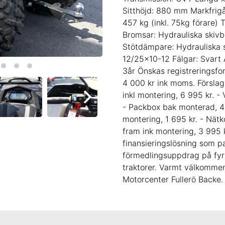
Sitthöjd: 880 mm Markfrig
457 kg (inkl. 75kg förare)
Bromsar: Hydrauliska skiv
Stötdämpare: Hydrauliska
12/25×10-12 Fälgar: Svart 
3år Önskas registreringsfo
4 000 kr ink moms. Förslag p
inkl montering, 6 995 kr. -
- Packbox bak monterad, 4
montering, 1 695 kr. - Nät
fram ink montering, 3 995 k
finansieringslösning som pa
förmedlingsuppdrag på fyrh
traktorer. Varmt välkommen
Motorcenter Fullerö Backe.