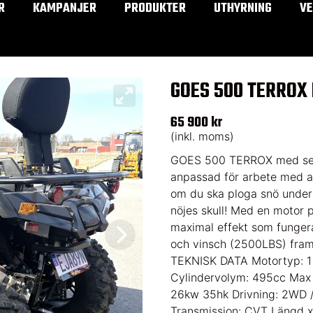
R
KAMPANJER
PRODUKTER
UTHYRNING
V
GOES 500 TERROX
65 900 kr
(inkl. moms)
GOES 500 TERROX med serv
anpassad för arbete med al
om du ska ploga snö under 
nöjes skull! Med en motor 
maximal effekt som fungerar
och vinsch (2500LBS) fram
TEKNISK DATA Motortyp: 1 c
Cylindervolym: 495cc Max
26kw 35hk Drivning: 2WD 
Transmission: CVT Längd 