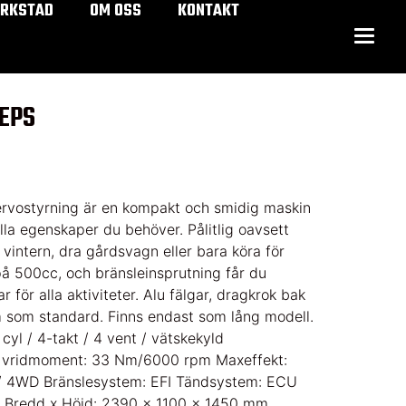
ERKSTAD
OM OSS
KONTAKT
 EPS
ostyrning är en kompakt och smidig maskin
la egenskaper du behöver. Pålitlig oavsett
vintern, dra gårdsvagn eller bara köra för
på 500cc, och bränsleinsprutning får du
 för alla aktiviteter. Alu fälgar, dragkrok bak
 som standard. Finns endast som lång modell.
yl / 4-takt / 4 vent / vätskekyld
 vridmoment: 33 Nm/6000 rpm Maxeffekt:
/ 4WD Bränslesystem: EFI Tändsystem: ECU
x Bredd x Höjd: 2390 x 1100 x 1450 mm