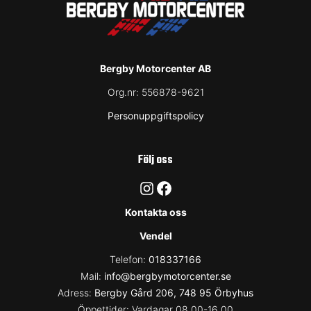
Bergby Motorcenter AB
Org.nr:
556878-9621
Personuppgiftspolicy
Följ oss
Instagram
Facebook
Kontakta oss
Vendel
Telefon:
018337166
Mail:
info@bergbymotorcenter.se
Adress:
Bergby Gård 206, 748 95 Örbyhus
Öppettider: Vardagar 08.00-16.00