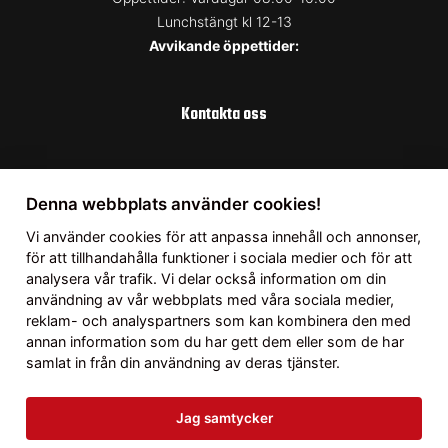
Lunchstängt kl 12-13
Avvikande öppettider:
Kontakta oss
Uppsala
Denna webbplats använder cookies!
Telefon:
018337166
Vi använder
cookies
för att anpassa innehåll och annonser,
Mail:
info@bergbymotorcenter.se
för att tillhandahålla funktioner i sociala medier och för att
analysera vår trafik. Vi delar också information om din
Adress:
Fullerö 123, 755 94 Uppsala
användning av vår webbplats med våra sociala medier,
Öppettider: Vardagar 08.00-17.00
reklam- och analyspartners som kan kombinera den med
Lördag 10.00-14.00
annan information som du har gett dem eller som de har
Avvikande öppettider:
samlat in från din användning av deras tjänster.
Jag samtycker