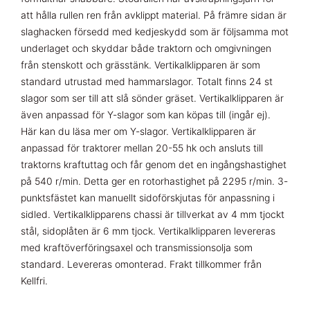
att hålla rullen ren från avklippt material. På främre sidan är
slaghacken försedd med kedjeskydd som är följsamma mot
underlaget och skyddar både traktorn och omgivningen
från stenskott och grässtänk. Vertikalklipparen är som
standard utrustad med hammarslagor. Totalt finns 24 st
slagor som ser till att slå sönder gräset. Vertikalklipparen är
även anpassad för Y-slagor som kan köpas till (ingår ej).
Här kan du läsa mer om Y-slagor. Vertikalklipparen är
anpassad för traktorer mellan 20-55 hk och ansluts till
traktorns kraftuttag och får genom det en ingångshastighet
på 540 r/min. Detta ger en rotorhastighet på 2295 r/min. 3-
punktsfästet kan manuellt sidoförskjutas för anpassning i
sidled. Vertikalklipparens chassi är tillverkat av 4 mm tjockt
stål, sidoplåten är 6 mm tjock. Vertikalklipparen levereras
med kraftöverföringsaxel och transmissionsolja som
standard. Levereras omonterad. Frakt tillkommer från
Kellfri.