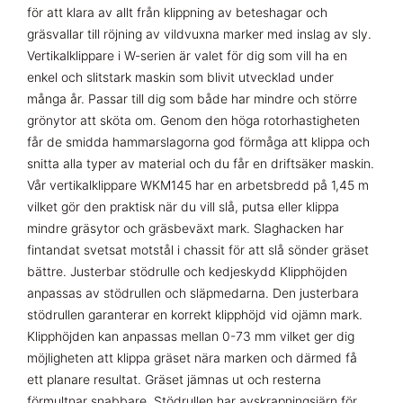
för att klara av allt från klippning av beteshagar och
gräsvallar till röjning av vildvuxna marker med inslag av sly.
Vertikalklippare i W-serien är valet för dig som vill ha en
enkel och slitstark maskin som blivit utvecklad under
många år. Passar till dig som både har mindre och större
grönytor att sköta om. Genom den höga rotorhastigheten
får de smidda hammarslagorna god förmåga att klippa och
snitta alla typer av material och du får en driftsäker maskin.
Vår vertikalklippare WKM145 har en arbetsbredd på 1,45 m
vilket gör den praktisk när du vill slå, putsa eller klippa
mindre gräsytor och gräsbeväxt mark. Slaghacken har
fintandat svetsat motstål i chassit för att slå sönder gräset
bättre. Justerbar stödrulle och kedjeskydd Klipphöjden
anpassas av stödrullen och släpmedarna. Den justerbara
stödrullen garanterar en korrekt klipphöjd vid ojämn mark.
Klipphöjden kan anpassas mellan 0-73 mm vilket ger dig
möjligheten att klippa gräset nära marken och därmed få
ett planare resultat. Gräset jämnas ut och resterna
förmultnar snabbare. Stödrullen har avskrapningsjärn för