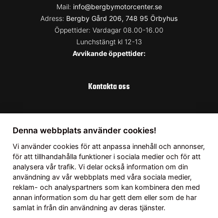
Mail:
info@bergbymotorcenter.se
Adress:
Bergby Gård 206, 748 95 Örbyhus
Öppettider: Vardagar 08.00-16.00
Lunchstängt kl 12-13
Avvikande öppettider:
Kontakta oss
Uppsala
Denna webbplats använder cookies!
Telefon:
018337166
Vi använder
cookies
för att anpassa innehåll och annonser,
Mail:
info@bergbymotorcenter.se
för att tillhandahålla funktioner i sociala medier och för att
analysera vår trafik. Vi delar också information om din
Adress:
Fullerö 123, 755 94 Uppsala
användning av vår webbplats med våra sociala medier,
Öppettider: Vardagar 08.00-17.00
reklam- och analyspartners som kan kombinera den med
Lördag 10.00-14.00
annan information som du har gett dem eller som de har
Avvikande öppettider:
samlat in från din användning av deras tjänster.